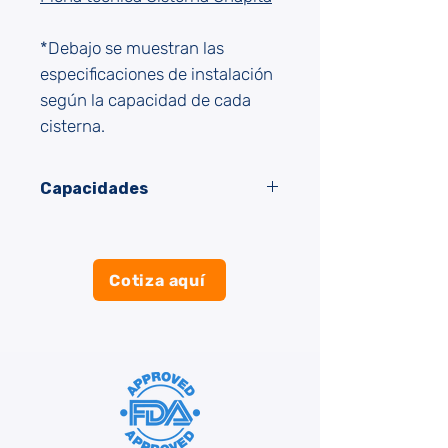
*Debajo se muestran las
especificaciones de instalación
según la capacidad de cada
cisterna.
Capacidades
VOLUMEN
11,000
10,000
6,000
(L)
Cotiza aquí
ALTURA
3.18
2.62
1.80
(M)
DIÁMETRO
2.20
2.42
2.20
(M)