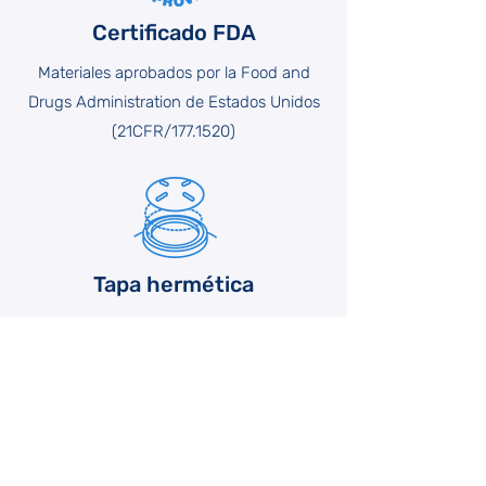
Es necesario que, para
Certificado FDA
su
correcta instalación
, las
cisternas se coloquen sobre una
Materiales aprobados por la Food and
base de concreto con una
capa
Drugs Administration de Estados Unidos
compactada de arena
(21CFR/177.1520)
cernida
entre la base de
concreto y la cisterna, la arena
se adapta exactamente al fondo
cóncavo de la cisterna
distribuyendo el peso de manera
uniforme sobre el concreto
Tapa hermética
plano.
Tapa con cierre firme
En cisternas de 11,000 litros o
menores, se recomienda una
capa de arena de 10 cm en el
centro y 5 cm en las orillas.